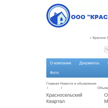
г. Красное 
О компании
Документы
Фото
Главная
Новости и объявления
/
/
Объяв
Красносельский
О
Квартал
М