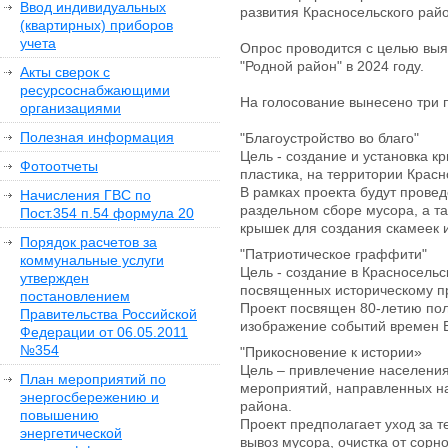
Ввод индивидуальных
развития Красносельского райо
(квартирных) приборов
учета
Опрос проводится с целью выя
"Родной район" в 2024 году.
Акты сверок с
ресурсоснабжающими
На голосование вынесено три 
организациями
Полезная информация
"Благоустройство во благо"
Цель - создание и установка к
Фотоотчеты
пластика, на территории Красн
В рамках проекта будут провед
Начисления ГВС по
раздельном сборе мусора, а та
Пост.354 п.54 формула 20
крышек для создания скамеек и
Порядок расчетов за
"Патриотическое граффити"
коммунальные услуги
Цель - создание в Красносель
утвержден
посвященных историческому п
постановлением
Проект посвящен 80-летию пол
Правительства Российской
изображение событий времен В
Федерации от 06.05.2011
№354
"Прикосновение к истории»
Цель – привлечение населения
План мероприятий по
мероприятий, направленных на
энергосбережению и
района.
повышению
Проект предполагает уход за т
энергетической
вывоз мусора, очистка от сорно