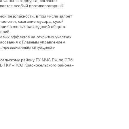
а Санкт Петербурга, согласно
ливается особый противопожарный
ой безопасности, в том числе запрет
ние огня, сжигание мусора, сухой
тории зеленых насаждений общего
торий.
невых эффектов на открытых участках
ласования с Главным управлением
, чрезвычайным ситуациям и
осельскому району ГУ МЧС РФ по СПб.
Б ГКУ «ПСО Красносельского района»