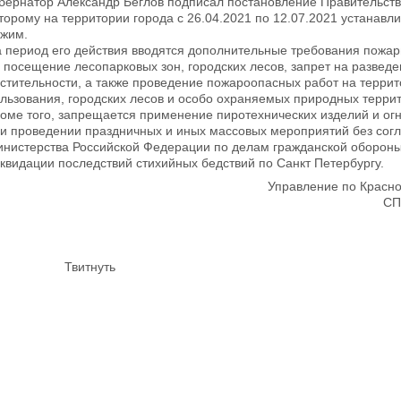
бернатор Александр Беглов подписал постановление Правительств
торому на территории города с 26.04.2021 по 12.07.2021 устанав
жим.
 период его действия вводятся дополнительные требования пожарн
 посещение лесопарковых зон, городских лесов, запрет на разведе
стительности, а также проведение пожароопасных работ на терри
льзования, городских лесов и особо охраняемых природных терри
оме того, запрещается применение пиротехнических изделий и ог
и проведении праздничных и иных массовых мероприятий без сог
нистерства Российской Федерации по делам гражданской обороны
квидации последствий стихийных бедствий по Санкт Петербургу.
Управление по Красн
СП
Твитнуть