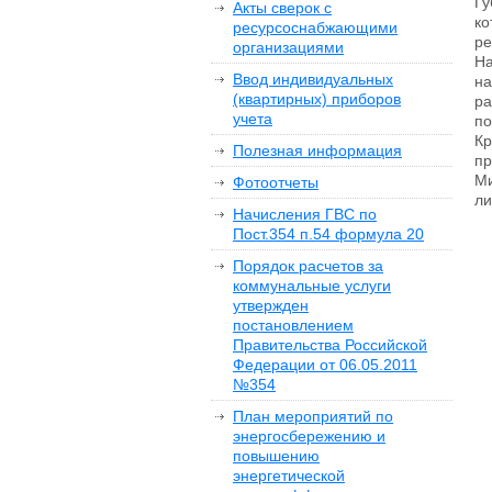
Гу
Акты сверок с
ко
ресурсоснабжающими
ре
организациями
На
Ввод индивидуальных
на
(квартирных) приборов
ра
учета
по
Кр
Полезная информация
пр
Ми
Фотоотчеты
ли
Начисления ГВС по
Пост.354 п.54 формула 20
Порядок расчетов за
коммунальные услуги
утвержден
постановлением
Правительства Российской
Федерации от 06.05.2011
№354
План мероприятий по
энергосбережению и
повышению
энергетической