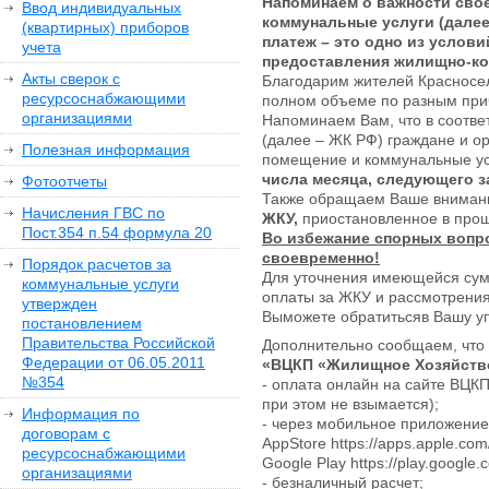
Напоминаем о важности сво
Ввод индивидуальных
коммунальные услуги (далее
(квартирных) приборов
платеж – это одно из услов
учета
предоставления жилищно-ко
Акты сверок с
Благодарим жителей Красносел
ресурсоснабжающими
полном объеме по разным при
организациями
Напоминаем Вам, что в соотве
(далее – ЖК РФ) граждане и о
Полезная информация
помещение и коммунальные усл
числа месяца, следующего з
Фотоотчеты
Также обращаем Ваше вниман
Начисления ГВС по
ЖКУ,
приостановленное в прош
Пост.354 п.54 формула 20
Во избежание спорных вопро
своевременно!
Порядок расчетов за
Для уточнения имеющейся сум
коммунальные услуги
оплаты за ЖКУ и рассмотрения
утвержден
Выможете обратитьсяв Вашу у
постановлением
Правительства Российской
Дополнительно сообщаем, что
Федерации от 06.05.2011
«ВЦКП «Жилищное Хозяйство
№354
- оплата онлайн на сайте ВЦКП 
при этом не взымается);
Информация по
- через мобильное приложени
договорам с
AppStore https://apps.apple.co
ресурсоснабжающими
Google Play https://play.google.c
организациями
- безналичный расчет;