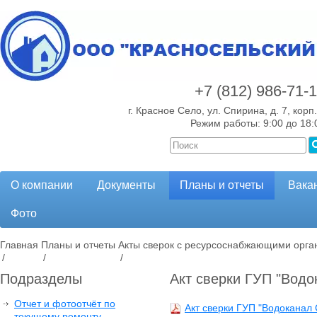
+7 (812)
986-71-
г. Красное Село, ул. Спирина, д. 7, корп.
Режим работы: 9:00 до 18:
О компании
Документы
Планы и отчеты
Вака
Фото
Главная
Планы и отчеты
Акты сверок с ресурсоснабжающими орга
/
/
/
Подразделы
Акт сверки ГУП "Водок
Отчет и фотоотчёт по
Акт сверки ГУП "Водоканал С
текущему ремонту