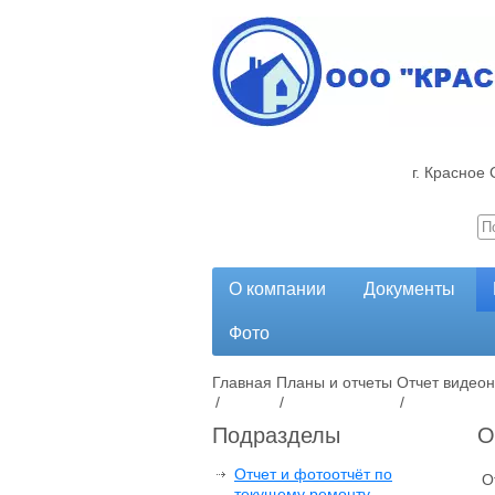
г. Красное 
О компании
Документы
Фото
Главная
Планы и отчеты
Отчет видео
/
/
/
Подразделы
О
Отчет и фотоотчёт по
О
текущему ремонту