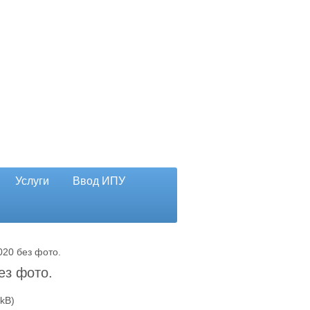
Услуги
Ввод ИПУ
020 без фото.
ез фото.
kB)