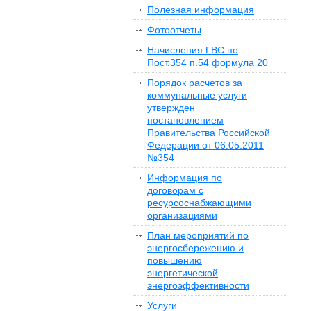
Полезная информация
Фотоотчеты
Начисления ГВС по
Пост.354 п.54 формула 20
Порядок расчетов за
коммунальные услуги
утвержден
постановлением
Правительства Российской
Федерации от 06.05.2011
№354
Информация по
договорам с
ресурсоснабжающими
организациями
План мероприятий по
энергосбережению и
повышению
энергетической
энергоэффективности
Услуги