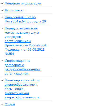
Полезная информация
Фотоотчеты
Начисления ГВС по
Пост.354 п.54 формула 20
Порядок расчетов за
коммунальные услуги
утвержден
постановлением
Правительства Российской
Федерации от 06.05.2011
№354
Информация по
договорам с
ресурсоснабжающими
организациями
План мероприятий по
энергосбережению и
повышению
энергетической
энергоэффективности
Услуги