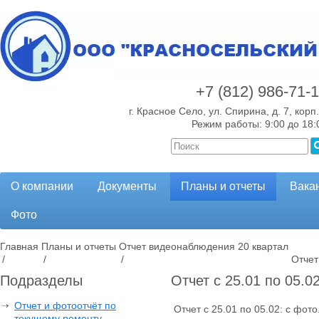
+7 (812)
986-71-
г. Красное Село, ул. Спирина, д. 7, корп.
Режим работы: 9:00 до 18:
О компании
Документы
Планы и отчеты
Вака
Фото
Главная
Планы и отчеты
Отчет видеонаблюдения 20 квартал
/
/
/
Отчет
Подразделы
Отчет с 25.01 по 05.0
Отчет и фотоотчёт по
Отчет с 25.01 по 05.02: с фото
текущему ремонту