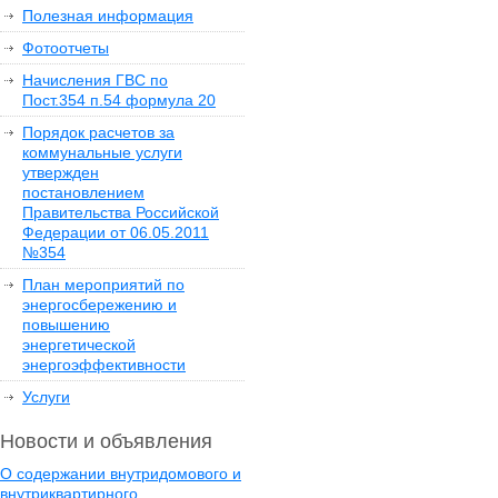
Полезная информация
Фотоотчеты
Начисления ГВС по
Пост.354 п.54 формула 20
Порядок расчетов за
коммунальные услуги
утвержден
постановлением
Правительства Российской
Федерации от 06.05.2011
№354
План мероприятий по
энергосбережению и
повышению
энергетической
энергоэффективности
Услуги
Новости и объявления
О содержании внутридомового и
внутриквартирного