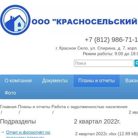
+7 (812)
986-71-
г. Красное Село, ул. Спирина, д. 7, корп.
Режим работы: 9:00 до 18:
О компании
Документы
Планы и отчеты
Вака
Фото
Главная
Планы и отчеты
Работа с задолженностью населения
/
/
/
2 кв
Подразделы
2 квартал 2022г.
Отчет и фотоотчёт по
2 квартал 2022г..xlsx
(12.89 kB)
текущему ремонту