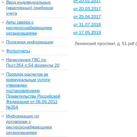
от 20.02.2017
Ввод индивидуальных
(квартирных) приборов
от 20.03.2017
учета
от 25.04.2017
Акты сверок с
от 31.07.2018
ресурсоснабжающими
от 17.05.2019
организациями
Полезная информация
Ленинский проспект, д. 51.pdf
(
Фотоотчеты
Начисления ГВС по
Пост.354 п.54 формула 20
Порядок расчетов за
коммунальные услуги
утвержден
постановлением
Правительства Российской
Федерации от 06.05.2011
№354
Информация по
договорам с
ресурсоснабжающими
организациями