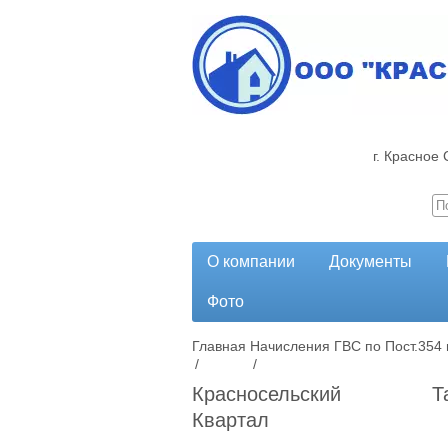
г. Красное 
О компании
Документы
Фото
Главная
Начисления ГВС по Пост.354
/
/
Красносельский
Т
Квартал