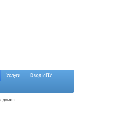
Услуги
Ввод ИПУ
х домов