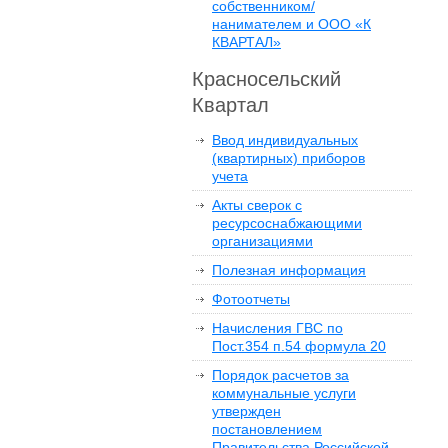
собственником/
нанимателем и ООО «К
КВАРТАЛ»
Красносельский
Квартал
Ввод индивидуальных
(квартирных) приборов
учета
Акты сверок с
ресурсоснабжающими
организациями
Полезная информация
Фотоотчеты
Начисления ГВС по
Пост.354 п.54 формула 20
Порядок расчетов за
коммунальные услуги
утвержден
постановлением
Правительства Российской