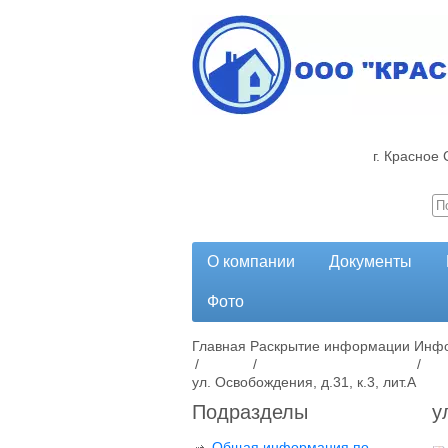
г. Красное 
О компании
Документы
Фото
Главная
Раскрытие информации
Инфо
/
/
/
ул. Освобождения, д.31, к.3, лит.А
Подразделы
у
Общая информация по