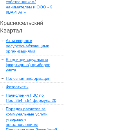
собственником/
нанимателем и ООО «К
КВАРТАЛ»
Красносельский
Квартал
Акты сверок с
ресурсоснабжающими
организациями
Ввод индивидуальных
(квартирных) приборов
учета
Полезная информация
Фотоотчеты
Начисления ГВС по
Пост.354 п.54 формула 20
Порядок расчетов за
коммунальные услуги
утвержден
постановлением
Правительства Российской