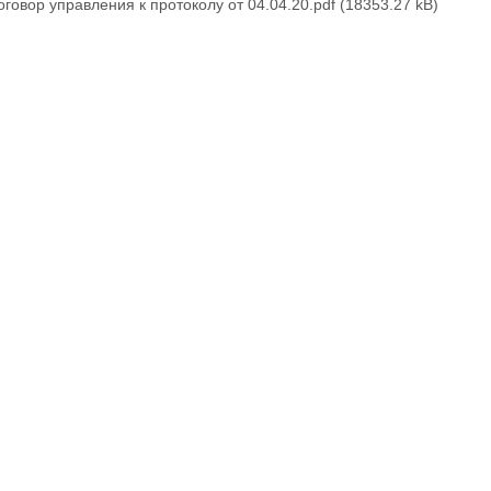
оговор управления к протоколу от 04.04.20.pdf
(18353.27 kB)