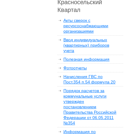
Красносельский
Квартал
Акты сверок с
ресурсоснабжающими
организациями
Ввод индивидуальных
(квартирных) приборов
учета
Полезная информация
Фотоотчеты
Начисления ГВС по
Пост.354 п.54 формула 20
Порядок расчетов за
коммунальные услуги
утвержден
постановлением
Правительства Российской
Федерации от 06.05.2011
№354
Информация по