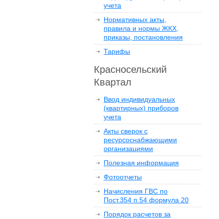
учета
Нормативных акты,
правила и нормы ЖКХ,
приказы, постановления
Тарифы
Красносельский
Квартал
Ввод индивидуальных
(квартирных) приборов
учета
Акты сверок с
ресурсоснабжающими
организациями
Полезная информация
Фотоотчеты
Начисления ГВС по
Пост.354 п.54 формула 20
Порядок расчетов за