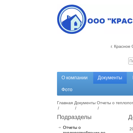
г. Красное 
О компании
Документы
Фото
Главная
Документы
Отчеты о теплопо
/
/
/
Подразделы
Д
Отчеты о
2
теплопотреблении по