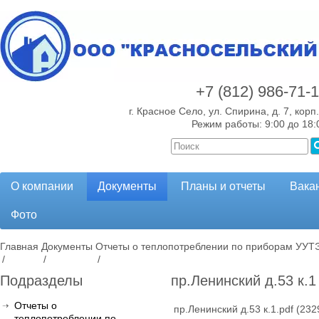
+7 (812)
986-71-
г. Красное Село, ул. Спирина, д. 7, корп.
Режим работы: 9:00 до 18:
О компании
Документы
Планы и отчеты
Вака
Фото
Главная
Документы
Отчеты о теплопотреблении по приборам УУТ
/
/
/
Подразделы
пр.Ленинский д.53 к.1
Отчеты о
пр.Ленинский д.53 к.1.pdf
(2329
теплопотреблении по