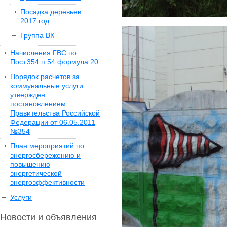
Посадка деревьев
2017 год.
Группа ВК
Начисления ГВС по
Пост.354 п.54 формула 20
Порядок расчетов за
коммунальные услуги
утвержден
постановлением
Правительства Российской
Федерации от 06.05.2011
№354
План мероприятий по
энергосбережению и
повышению
энергетической
энергоэффективности
Услуги
Новости и объявления