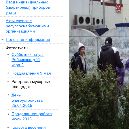
Ввод индивидуальных
(квартирных) приборов
учета
Акты сверок с
ресурсоснабжающими
организациями
Полезная информация
Фотоотчеты
Субботник на ул.
Рябчикова д.11
корп.2
Поздравления 9 мая
Раскраска мусорных
площадок
День
благоустройства
25.04.2015
Проделанная работа
июль 2015
Красота весенняя