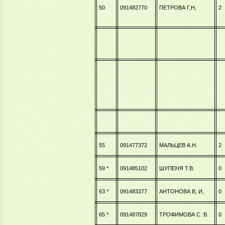
50
091482770
ПЕТРОВА Г,Н,
2
55
091477372
МАЛЬЦЕВ А.Н.
2
59 *
091485102
ШУПЕНЯ Т.В.
0
63 *
091483377
АНТОНОВА В, И,
0
65 *
091487829
ТРОФИМОВА С. В.
0