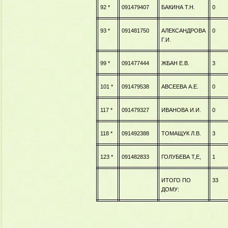
92 *
091479407
БАКИНА Т.Н.
0
93 *
091481750
АЛЕКСАНДРОВА
0
Г.И.
99 *
091477444
ЖБАН Е.В.
3
101 *
091479538
АВСЕЕВА А.Е.
0
117 *
091479327
ИВАНОВА И.И.
0
118 *
091492388
ТОМАЩУК Л.В.
3
123 *
091482833
ГОЛУБЕВА Т,Е,
1
ИТОГО ПО
33
ДОМУ: