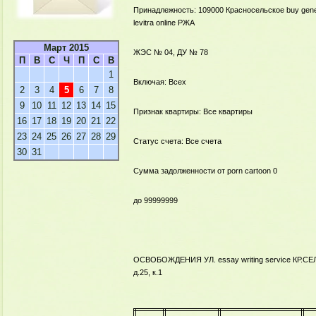
Принадлежность: 109000 Красносельское
buy gene
levitra online
РЖА
Март 2015
ЖЭС № 04, ДУ № 78
П
В
С
Ч
П
С
В
1
Включая: Всех
2
3
4
5
6
7
8
9
10
11
12
13
14
15
Признак квартиры: Все квартиры
16
17
18
19
20
21
22
23
24
25
26
27
28
29
Статус счета: Все счета
30
31
Сумма задолженности от
porn cartoon
0
до 99999999
ОСВОБОЖДЕНИЯ УЛ.
essay writing service
КР.СЕ
д.25, к.1