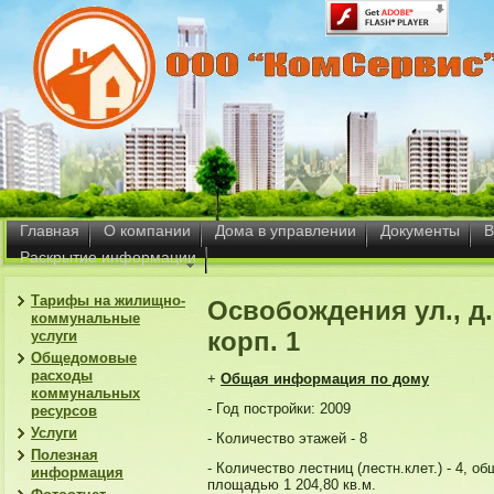
Главная
О компании
Дома в управлении
Документы
В
Раскрытие информации
Тарифы на жилищно-
Освобождения ул., д.
коммунальные
корп. 1
услуги
Общедомовые
расходы
+
Общая информация по дому
коммунальных
- Год постройки: 2009
ресурсов
Услуги
- Количество этажей - 8
Полезная
- Количество лестниц (лестн.клет.) - 4, о
информация
площадью 1 204,80 кв.м.