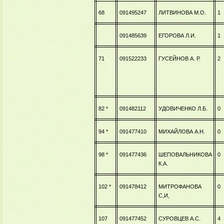
68
091495247
ЛИТВИНОВА М.О.
1
091485639
ЕГОРОВА Л.И.
1
71
091522233
ГУСЕЙНОВ А. Р.
2
82 *
091482112
УДОВИЧЕНКО Л.Б.
0
94 *
091477410
МИХАЙЛОВА А.Н.
0
98 *
091477436
ШЕПОВАЛЬНИКОВА
0
К.А.
102 *
091478412
МИТРОФАНОВА
0
С,И,
107
091477452
СУРОВЦЕВ А.С.
4