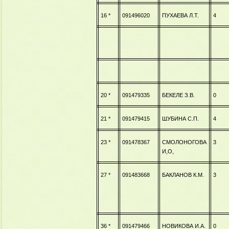
16 *
091496020
ПУХАЕВА Л.Т.
4
20 *
091479335
БЕКЕЛЕ З.В.
0
21 *
091479415
ШУБИНА С.П.
4
23 *
091478367
СМОЛОНОГОВА
3
И,О,
27 *
091483668
БАКЛАНОВ К.М.
3
36 *
091479466
НОВИКОВА И.А.
0