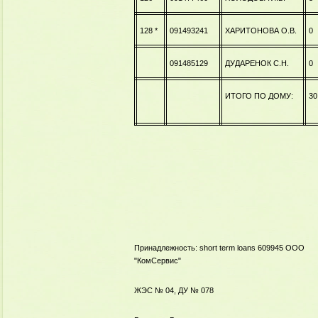
128 *
091493241
ХАРИТОНОВА О.В.
0
091485129
ДУДАРЕНОК С.Н.
0
ИТОГО ПО ДОМУ:
30
Принадлежность:
short term loans
609945 ООО
"КомСервис"
ЖЭС № 04, ДУ № 078