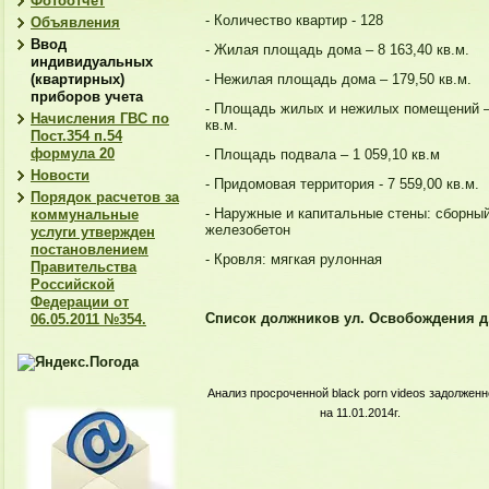
Фотоотчет
- Количество квартир - 128
Объявления
Ввод
- Жилая площадь дома – 8 163,40 кв.м.
индивидуальных
(квартирных)
- Нежилая площадь дома – 179,50 кв.м.
приборов учета
- Площадь жилых и нежилых помещений –
Начисления ГВС по
кв.м.
Пост.354 п.54
формула 20
- Площадь подвала – 1 059,10 кв.м
Новости
- Придомовая территория - 7 559,00 кв.м.
Порядок расчетов за
- Наружные и капитальные стены: сборны
коммунальные
железобетон
услуги утвержден
постановлением
- Кровля: мягкая рулонная
Правительства
Российской
Федерации от
Список должников ул. Освобождения д.
06.05.2011 №354.
Анализ просроченной
black porn videos
задолженн
на 11.01.2014г.