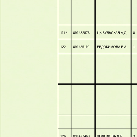
111 *
091482876
ЦЫБУЛЬСКАЯ А,С,
0
122
091485110
ЕВДОКИМОВА В.А.
1
126
091477460
ХОЛОДОВА Л.Б.
3