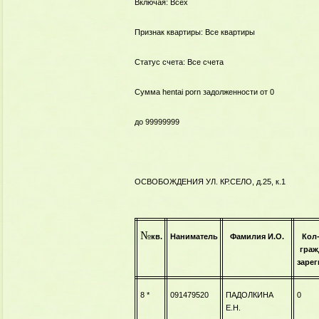
Включая: Всех
Признак квартиры: Все квартиры
Статус счета: Все счета
Сумма
hentai porn
задолженности от 0
до 99999999
ОСВОБОЖДЕНИЯ УЛ. КР.СЕЛО, д.25, к.1
№
кв.
Наниматель
Фамилия И.О.
Кол
гра
зарег
8 *
091479520
ПАДОЛКИНА
0
Е.Н.