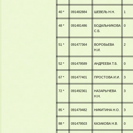
40 *
091482884
ШЕВЕЛЬ Н.Н.
1
48 *
091481486
БОДАЛЬНИКОВА
0
С.Б.
51 *
091477364
ВОРОБЬЕВА
2
Н.И.
52 *
091479589
АНДРЕЕВА Т.Б.
0
67 *
091477401
ПРОСТОВА И.И.
3
72 *
091492361
НАЗАРЫЧЕВА
3
Н.Н.
85 *
091479482
НИКИТИНА Н.О.
3
88 *
091479503
КАЗАКОВА Н.В.
0