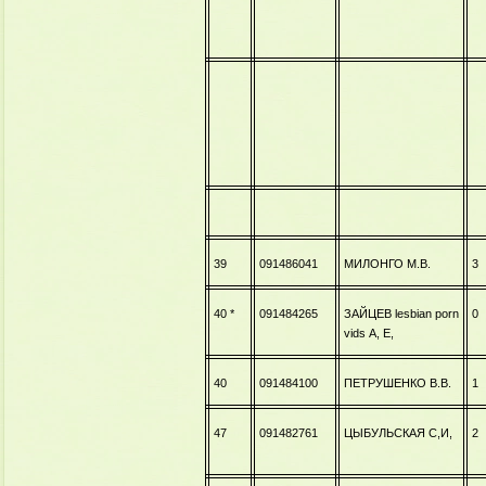
39
091486041
МИЛОНГО М.В.
3
40 *
091484265
ЗАЙЦЕВ
lesbian porn
0
vids
А, Е,
40
091484100
ПЕТРУШЕНКО В.В.
1
47
091482761
ЦЫБУЛЬСКАЯ С,И,
2