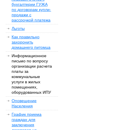
бухгалтерии ГУЖА
по договорам купли-
продажи с
рассрочкой платежа
Льготы
Как правильно
захоронить
домашнего питомца
Информационное
письмо по вопросу
организации расчета
платы за
коммунальные
услуги в жилых
помещениях,
оборудованных ИПУ
Оповещение
Населения
График приема
граждан для
заключения