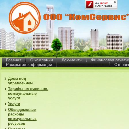
Главная
О компании
Документы
Финансовая отчетн
Раскрытие информации
Азбука потребителя услуг жкх
Отправ
Дома под
управлением
Тарифы на жилищно-
коммунальные
услуги
Услуги
Общедомовые
расходы
коммунальных
ресурсов