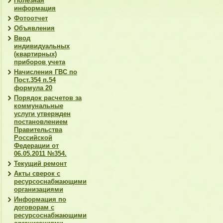
Полезная
информация
Фотоотчет
Объявления
Ввод
индивидуальных
(квартирных)
приборов учета
Начисления ГВС по
Пост.354 п.54
формула 20
Порядок расчетов за
коммунальные
услуги утвержден
постановлением
Правительства
Российской
Федерации от
06.05.2011 №354.
Текущий ремонт
Акты сверок с
ресурсоснабжающими
организациями
Информация по
договорам с
ресурсоснабжающими