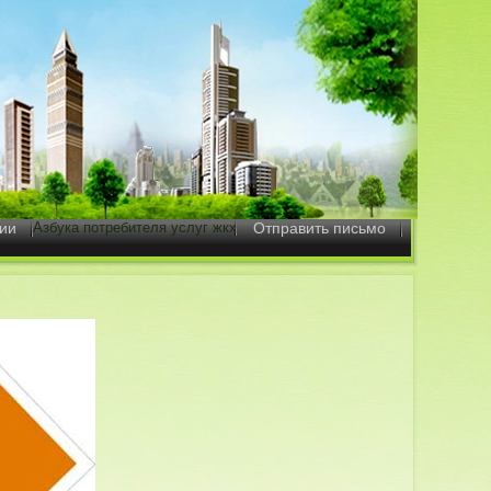
ии
Азбука потребителя услуг жкх
Отправить письмо