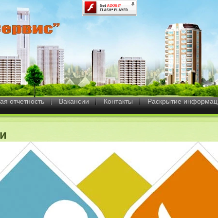
ая отчетность
Вакансии
Контакты
Раскрытие информац
ги