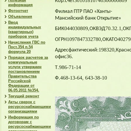
.
30101810740300000809
Полезная
Кор
счёт
информация
Фотоотчет
Филиал ПТР ПАО «Ханты-
Объявления
Мансийский банк Открытие»
Ввод
индивидуальных
044030809,
70.32.1,
БИК
ОКВЭД
ОК
(квартирных)
приборов учета
1097847332780,
40279
ОГРН
ОКАТО
Начисления ГВС по
Пост.354 п.54
:198320,
Адрес
фактический
Красн
формула 20
36.
офис
Порядок расчетов за
коммунальные
.986-71-14
услуги утвержден
Т
постановлением
Правительства
.468-13-64, 643-38-10
Ф
Российской
Федерации от
06.05.2011 №354.
Текущий ремонт
Акты сверок с
ресурсоснабжающими
организациями
Информация по
договорам с
ресурсоснабжающими