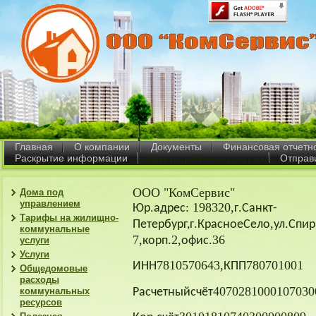
Главная
О компании
Документы
Финансовая отчетн
Раскрытие информации
Азбука потребителя услуг жкх
Отправ
ООО "КомСервис"
Дома под
управлением
.
: 198320,
.
Юр
адрес
г
Санкт-
Тарифы на жилищно-
.
,
.
Петербург,
г
Красное
Село
ул
Спир
коммунальные
7,
.2,
.36
корп
офис
услуги
Услуги
7810570643,
780701001
ИНН
КПП
Общедомовые
расходы
4070281000107030
Расчетный
счёт
коммунальных
ресурсов