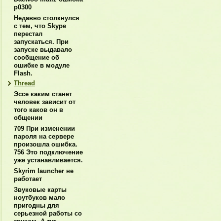
p0300
Недавно столкнулся
с тем, что Skype
перестал
запускаться. При
запуске выдавало
сообщение об
ошибке в модуле
Flash.
Thread
Эссе каким станет
человек зависит от
того каков он в
общении
709 При изменении
пароля на сервере
произошла ошибка.
756 Это подключение
уже устанавливается.
Skyrim launcher не
работает
Звуковые карты
ноутбуков мало
пригодны для
серьезной работы со