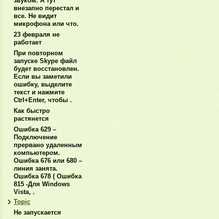
звуком. А тут
внезапно перестал и
все. Не видит
микрофона или что.
23 февраля не
работает
При повторном
запуске Skype файл
будет восстановлен.
Если вы заметили
ошибку, выделите
текст и нажмите
Ctrl+Enter, чтобы .
Как быстро
растянется
Ошибка 629 –
Подключение
прервано удаленным
компьютером.
Ошибка 676 или 680 –
линия занята.
Ошибка 678 ( Ошибка
815 -Для Windows
Vista, .
Topic
Не запускается