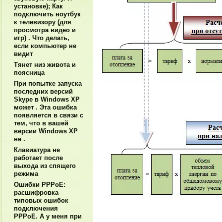
установке); Как
подключить ноутбук
к телевизору (для
просмотра видео и
игр) . Что делать,
если компьютер не
видит
Тянет низ живота и
поясница
При попытке запуска
последних версий
Skype в Windows XP
может . Эта ошибка
появляется в связи с
тем, что в вашей
версии Windows XP
не .
Клавиатура не
работает после
выхода из спящего
режима
Ошибки PPPoE:
расшифровка
типовых ошибок
подключения
PPPoE. А у меня при