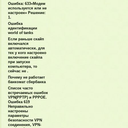
Ошибка: 633«Модем
используется или не
настроен» Решение:
1.
Ошибка
идентификации
world of tanks
Если раньше скайп
включался
автоматически, для
тех у кого настроено
включение скайпа
при запуске
компьютера, то
сейчас не .
Почему не работает
банкомат сбербанка
Список часто
встречаемых ошибок
VPN(PPTP) и PPPOE.
Ошибка 619
Неправильно
настроены
параметры
безопасности VPN
соединения, VPN-