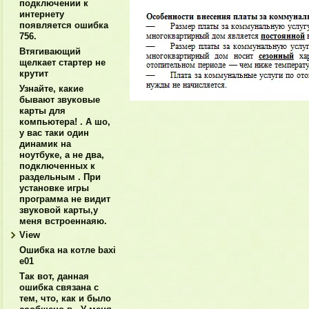
подключении к
интернету
появляется ошибка
756.
Втягивающий
щелкает стартер не
крутит
Узнайте, какие
бывают звуковые
карты для
компьютера! . А шо,
у вас таки один
динамик на
ноутбуке, а не два,
подключенных к
раздельным . При
установке игры
программа не видит
звуковой карты,у
меня встроеннаяю.
View
Ошибка на котле baxi
е01
Так вот, данная
ошибка связана с
тем, что, как и было