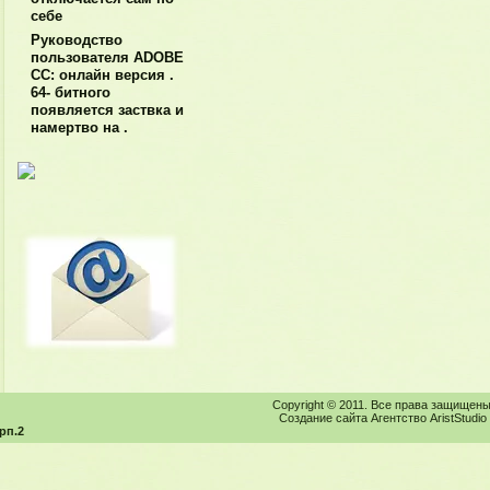
себе
Руководство
пользователя ADOBE
CC: онлайн версия .
64- битного
появляется заствка и
намертво на .
Copyright © 2011. Все права защищены
Создание сайта Агентство AristStudio
рп.2