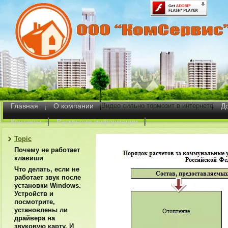
Главная
О компании
Видео сильно тормозит в интернете
Д
Контакты
Раскрытие информации
Topic
Почему не работает
клавиши
Что делать, если не
работает звук после
установки Windows.
Устройств и
посмотрите,
установлены ли
драйвера на
звуковую карту. И