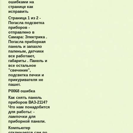
ошибками на
странице как
исправить
Страница 1 из 2 -
Погасла подсветка
приборов -
отправлено в
Самара: Электрика .
Погасла приборная
панель и запахло
паленым, датчики
все работают,
габариты . Панель и
все остальное
"свечение",
подсветка печки и
прикуривателя не
пашет.
P0068 ошибка
Как снять панель
приборов ВАЗ-2114?
Что нам понадобится
для работы: -
лампочки для
приборной панели.
Компьютер
отключается сам по