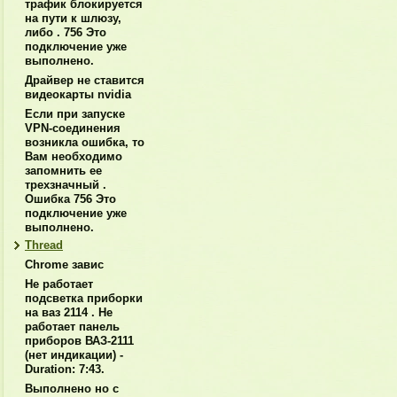
трафик блокируется
на пути к шлюзу,
либо . 756 Это
подключение уже
выполнено.
Драйвер не ставится
видеокарты nvidia
Если при запуске
VPN-соединения
возникла ошибка, то
Вам необходимо
запомнить ее
трехзначный .
Ошибка 756 Это
подключение уже
выполнено.
Thread
Chrome завис
Не работает
подсветка приборки
на ваз 2114 . Не
работает панель
приборов ВАЗ-2111
(нет индикации) -
Duration: 7:43.
Выполнено но с