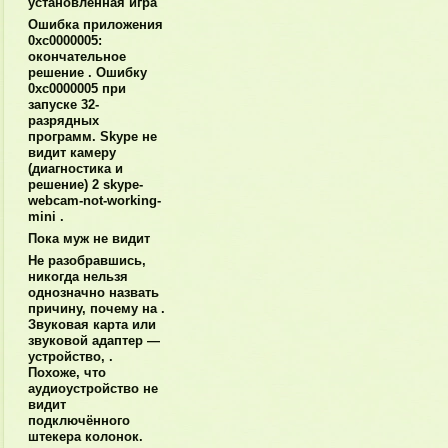
установленная игра
Ошибка приложения
0xc0000005:
окончательное
решение . Ошибку
0xc0000005 при
запуске 32-
разрядных
программ. Skype не
видит камеру
(диагностика и
решение) 2 skype-
webcam-not-working-
mini .
Пока муж не видит
Не разобравшись,
никогда нельзя
однозначно назвать
причину, почему на .
Звуковая карта или
звуковой адаптер —
устройство, .
Похоже, что
аудиоустройство не
видит
подключённого
штекера колонок.