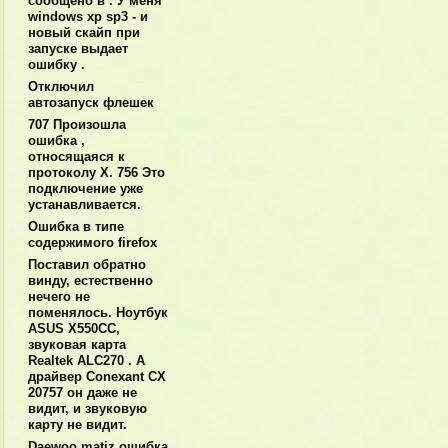
сообщено в . У меня
windows xp sp3 - и
новый скайп при
запуске выдает
ошибку .
Отключил
автозапуск флешек
707 Произошла
ошибка ,
относящаяся к
протоколу X. 756 Это
подключение уже
устанавливается.
Ошибка в типе
содержимого firefox
Поставил обратно
винду, естественно
нечего не
поменялось. Ноутбук
ASUS X550CC,
звуковая карта
Realtek ALC270 . А
драйвер Conexant CX
20757 он даже не
видит, и звуковую
карту не видит.
Daewoo matiz ошибка