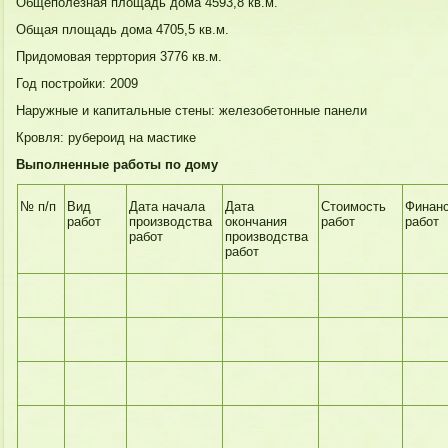
Общеполезная площадь дома 4593,8 кв.м.
Общая площадь дома 4705,5 кв.м.
Придомовая терртория 3776 кв.м.
Год постройки: 2009
Наружные и капитальные стены: железобетонные панели
Кровля: рубероид на мастике
Выполненные работы по дому
№ п/п
Вид
Дата начала
Дата
Стоимость
Финан
работ
производства
окончания
работ
работ
работ
производства
работ