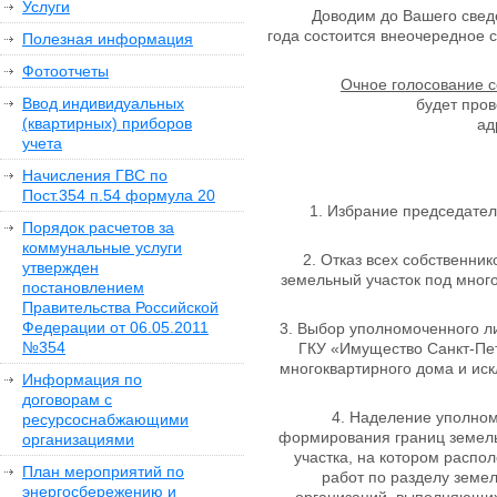
Услуги
Доводим до Вашего сведени
года состоится внеочередное 
Полезная информация
Фотоотчеты
Очное голосование с
Ввод индивидуальных
будет пров
(квартирных) приборов
ад
учета
Начисления ГВС по
Пост.354 п.54 формула 20
Избрание председател
Порядок расчетов за
коммунальные услуги
Отказ всех собственник
утвержден
земельный участок под много
постановлением
Правительства Российской
Федерации от 06.05.2011
Выбор уполномоченного ли
№354
ГКУ «Имущество Санкт-Пет
многоквартирного дома и иск
Информация по
договорам с
Наделение уполном
ресурсоснабжающими
формирования границ земельн
организациями
участка, на котором распо
План мероприятий по
работ по разделу земел
энергосбережению и