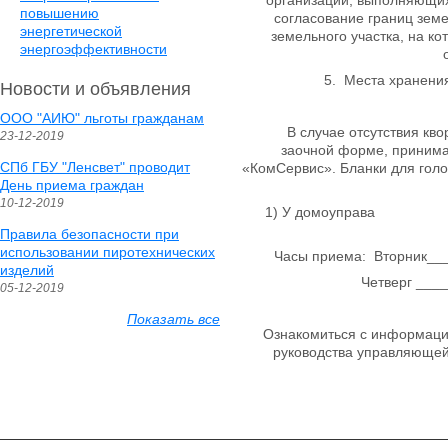
организаций, выполняющих
повышению
согласование границ земе
энергетической
земельного участка, на к
энергоэффективности
Места хранения
Новости и объявления
ООО "АИЮ" льготы гражданам
В случае отсутствия квору
23-12-2019
заочной форме, принима
СПб ГБУ "Ленсвет" проводит
«КомСервис». Бланки для гол
День приема граждан
10-12-2019
1) У домоуправа
Правила безопасности при
использовании пиротехнических
Часы приема: Вторник__
изделий
Четверг _______1
05-12-2019
Показать все
Ознакомиться с информацией
руководства управляющей к