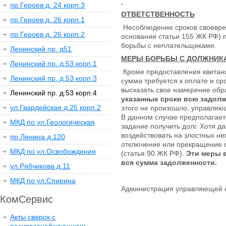
пр.Героев д. 24 корп.3
ОТВЕТСТВЕННОСТЬ
пр.Героев д. 26 корп.1
Несоблюдение сроков своевре
пр.Героев д. 26 корп.2
основании статьи 155 ЖК РФ)
борьбы с неплательщиками.
Ленинский пр. д51
МЕРЫ БОРЬБЫ С ДОЛЖНИКА
Ленинский пр. д.53 корп.1
Кроме предоставления квитанц
Ленинский пр. д.53 корп.3
сумма требуется к оплате и с
высказать свое намерение обра
Ленинский пр. д.53 корп.4
указанные сроки всю задолж
ул.Гвардейская д.25 корп.2
этого не произошло, управляю
В данном случае предполагает
МКД по ул.Геологическая
задание получить долг. Хотя 
воздействовать на злостных н
пр.Ленина д.120
отключение или прекращение о
МКД по ул.Освобождения
(статья 90 ЖК РФ).
Эти меры в
вся сумма задолженности.
ул.Рябчикова д.11
МКД по ул.Спирина
Администрация управляющей
КомСервис
Акты сверок с