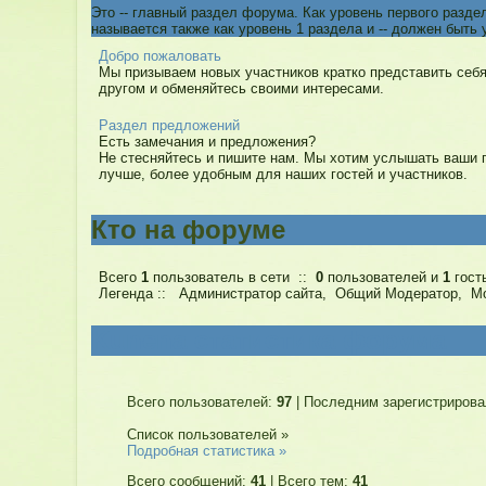
Это -- главный раздел форума. Как уровень первого разд
называется также как уровень 1 раздела и -- должен быть
Добро пожаловать
Мы призываем новых участников кратко представить себя
другом и обменяйтесь своими интересами.
Раздел предложений
Есть замечания и предложения?
Не стесняйтесь и пишите нам. Мы хотим услышать ваши 
лучше, более удобным для наших гостей и участников.
Кто на форуме
Всего
1
пользователь в сети ::
0
пользователей и
1
гост
Легенда ::
Администратор сайта
,
Общий Модератор
,
М
Kunena статистика форума
Всего пользователей:
97
|
Последним зарегистрирова
Список пользователей »
Подробная статистика »
Всего сообщений:
41
|
Всего тем:
41