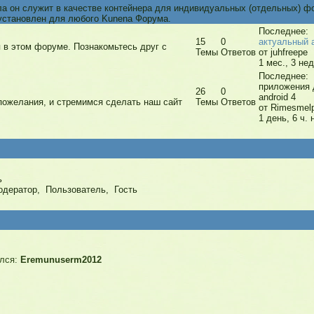
ела он служит в качестве контейнера для индивидуальных (отдельных) ф
 установлен для любого Kunena Форума.
Последнее:
15
0
актуальный 
 в этом форуме. Познакомьтесь друг с
Темы
Ответов
от juhfreepe
1 мес., 3 нед
Последнее:
приложения 
26
0
android 4
пожелания, и стремимся сделать наш сайт
Темы
Ответов
от Rimesmel
1 день, 6 ч. 
ь
одератор
,
Пользователь
,
Гость
лся:
Eremunuserm2012