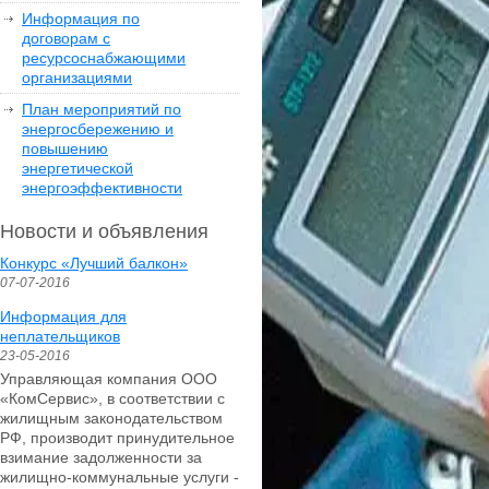
Информация по
договорам с
ресурсоснабжающими
организациями
План мероприятий по
энергосбережению и
повышению
энергетической
энергоэффективности
Новости и объявления
Конкурс «Лучший балкон»
07-07-2016
Информация для
неплательщиков
23-05-2016
Управляющая компания ООО
«КомСервис», в соответствии с
жилищным законодательством
РФ, производит принудительное
взимание задолженности за
жилищно-коммунальные услуги -